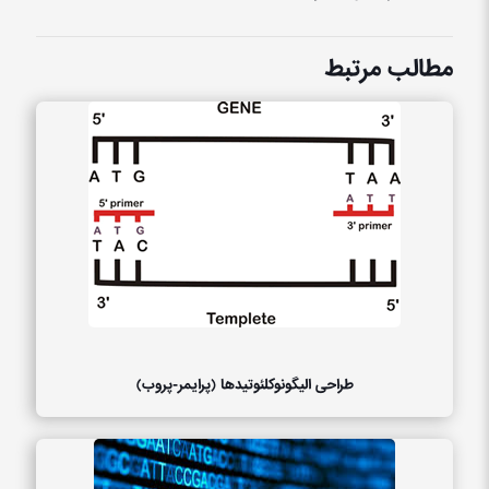
مطالب مرتبط
طراحی الیگونوکلئوتیدها (پرایمر-پروب)