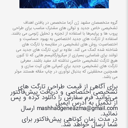
گروه متخصصان مشهد ژن آزما متخصص در یافتن اهداف
تشخیصی خاص جدید و توالی های مشترک مناسب برای طراحی
پروب ها و پرایمرها با استفاده از تجزیه و تحلیل ژنومی می باشند.
استفاده از تارگت های جدید اختصاصی به بهبود حساسیت و
اختصاصیت روش های تشخیصی در مقایسه با تارگت های
شناخته شده کمک می کند. علاوه بر این، تارگت های جدید می
توانند برای شناسایی بسیاری از میکروارگانیسم هایی که تا کنون
هیچ تارگت تشخیصی خاصی نداشته اند مفید باشند. معرفی
تارگت های تشخیصی جدید برای کمپانی های کیت سازی و
همچنین محققینی که بدنبال نوآوری در چاپ مقاله هستند موثر
می باشد.
برای آگاهی از قیمت‌ طراحی تارگت های
تشخیصی اختصاصی و دریافت پیش‌فاکتور
می‌توانید فرم سفارش را دانلود کرده و پس
از تکمیل به آدرس ایمیل
mashhadgeneazma@gmail.com ارسال
نمائید.
در مدت زمان کوتاهی پیش‌فاکتور برای
شما ارسال خواهد شد.